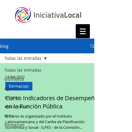
blog
Todas las entradas
Todas las entradas
14 feb 2022
biblioteca
formacion
agenda
Curso Indicadores de Desempeño
noticias
en la Función Pública
diario oficial
tesis
El Curso es organizado por el Instituto
Latinoamericano y del Caribe de Planificación
formacion
Económica y Social - ILPES - de la Comisión...