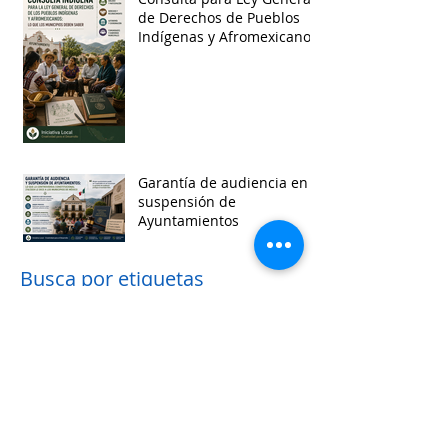
de Derechos de Pueblos
Indígenas y Afromexicanos
Garantía de audiencia en
suspensión de
Ayuntamientos
Busca por etiquetas
accesibilidad
administracion
agua
aguascalientes
animales
asistencia social
baja california
baja california sur
cabildo
calidad de vida
campeche
catastro
cdmx
censos
chiapas
chihuahua
ciudad
ciudades inteligentes
ciudades intermedias
coahuila
colima
competitividad
comunicacion