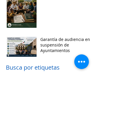
Garantía de audiencia en
suspensión de
Ayuntamientos
Busca por etiquetas
accesibilidad
administracion
agua
aguascalientes
animales
asistencia social
baja california
baja california sur
cabildo
calidad de vida
campeche
catastro
cdmx
censos
chiapas
chihuahua
ciudad
ciudades inteligentes
ciudades intermedias
coahuila
colima
competitividad
comunicacion
control interno
controversias
cooperacion
corrupcion
covid19
crisis
cultura
cursos
datos