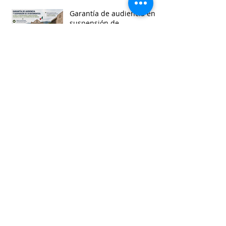
Garantía de audiencia en
suspensión de
Ayuntamientos
Busca por etiquetas
accesibilidad
administracion
agua
aguascalientes
animales
asistencia social
baja california
baja california sur
cabildo
calidad de vida
campeche
catastro
cdmx
censos
chiapas
chihuahua
ciudad
ciudades inteligentes
ciudades intermedias
coahuila
colima
competitividad
comunicacion
control interno
controversias
cooperacion
corrupcion
covid19
crisis
cultura
cursos
datos
democracia local
derechos humanos
desarrollo economico
desarrollo rural
desarrollo urbano
descentralizacion
durango
edomex
educacion
electoral
energía
equidad
finanzas públicas
gestión pública
gobernanza
guanajuato
guerrero
hidalgo
imagen urbana