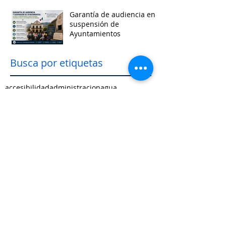
Garantía de audiencia en
suspensión de
Ayuntamientos
Busca por etiquetas
accesibilidad
administracion
agua
aguascalientes
animales
asistencia social
baja california
baja california sur
cabildo
calidad de vida
campeche
catastro
cdmx
censos
chiapas
chihuahua
ciudad
ciudades inteligentes
ciudades intermedias
coahuila
colima
competitividad
comunicacion
control interno
controversias
cooperacion
corrupcion
covid19
crisis
cultura
cursos
datos
democracia local
derechos humanos
desarrollo economico
desarrollo rural
desarrollo urbano
descentralizacion
durango
edomex
educacion
electoral
energía
equidad
finanzas públicas
gestión pública
gobernanza
guanajuato
guerrero
hidalgo
imagen urbana