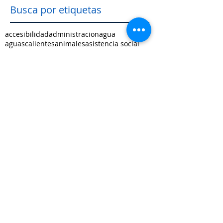
Busca por etiquetas
accesibilidad
administracion
agua
aguascalientes
animales
asistencia social
baja california
baja california sur
cabildo
calidad de vida
campeche
catastro
cdmx
censos
chiapas
chihuahua
ciudad
ciudades inteligentes
ciudades intermedias
coahuila
colima
competitividad
comunicacion
control interno
controversias
cooperacion
corrupcion
covid19
crisis
cultura
cursos
datos
democracia local
derechos humanos
desarrollo economico
desarrollo rural
desarrollo urbano
descentralizacion
durango
edomex
educacion
electoral
energía
equidad
finanzas públicas
gestión pública
gobernanza
guanajuato
guerrero
hidalgo
imagen urbana
inclusión
indicadores
infraestructura
innovacion
internacional
jalisco
justicia
limites
medio ambiente
mejora regulatoria
metropolis
michoacan
morelos
movilidad
municipio indígena
nayarit
nuevo leon
oaxaca