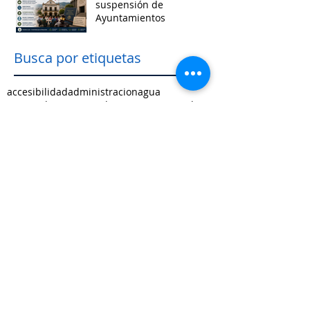
suspensión de
Ayuntamientos
Busca por etiquetas
accesibilidad
administracion
agua
aguascalientes
animales
asistencia social
baja california
baja california sur
cabildo
calidad de vida
campeche
catastro
cdmx
censos
chiapas
chihuahua
ciudad
ciudades inteligentes
ciudades intermedias
coahuila
colima
competitividad
comunicacion
control interno
controversias
cooperacion
corrupcion
covid19
crisis
cultura
cursos
datos
democracia local
derechos humanos
desarrollo economico
desarrollo rural
desarrollo urbano
descentralizacion
durango
edomex
educacion
electoral
energía
equidad
finanzas públicas
gestión pública
gobernanza
guanajuato
guerrero
hidalgo
imagen urbana
inclusión
indicadores
infraestructura
innovacion
internacional
jalisco
justicia
limites