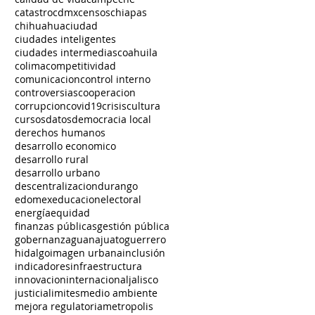
catastro
cdmx
censos
chiapas
chihuahua
ciudad
ciudades inteligentes
ciudades intermedias
coahuila
colima
competitividad
comunicacion
control interno
controversias
cooperacion
corrupcion
covid19
crisis
cultura
cursos
datos
democracia local
derechos humanos
desarrollo economico
desarrollo rural
desarrollo urbano
descentralizacion
durango
edomex
educacion
electoral
energía
equidad
finanzas públicas
gestión pública
gobernanza
guanajuato
guerrero
hidalgo
imagen urbana
inclusión
indicadores
infraestructura
innovacion
internacional
jalisco
justicia
limites
medio ambiente
mejora regulatoria
metropolis