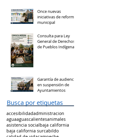
Once nuevas
iniciativas de reforma
municipal
Consulta para Ley
General de Derechos
de Pueblos Indígenas
y Afromexicanos
Garantía de audiencia
en suspensión de
Ayuntamientos
Busca por etiquetas
accesibilidad
administracion
agua
aguascalientes
animales
asistencia social
baja california
baja california sur
cabildo
calidad de vida
campeche