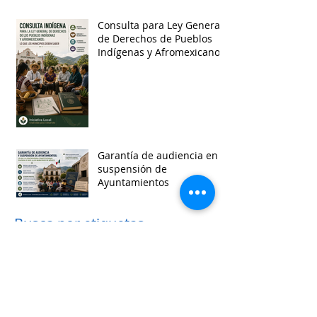
Consulta para Ley General
de Derechos de Pueblos
Indígenas y Afromexicanos
Garantía de audiencia en
suspensión de
Ayuntamientos
Busca por etiquetas
accesibilidad
administracion
agua
aguascalientes
animales
asistencia social
baja california
baja california sur
cabildo
calidad de vida
campeche
catastro
cdmx
censos
chiapas
chihuahua
ciudad