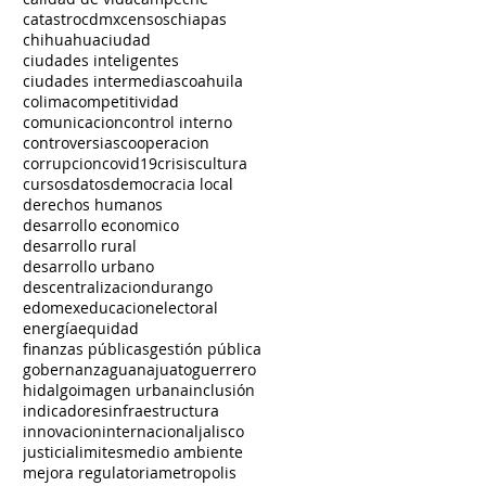
catastro
cdmx
censos
chiapas
chihuahua
ciudad
ciudades inteligentes
ciudades intermedias
coahuila
colima
competitividad
comunicacion
control interno
controversias
cooperacion
corrupcion
covid19
crisis
cultura
cursos
datos
democracia local
derechos humanos
desarrollo economico
desarrollo rural
desarrollo urbano
descentralizacion
durango
edomex
educacion
electoral
energía
equidad
finanzas públicas
gestión pública
gobernanza
guanajuato
guerrero
hidalgo
imagen urbana
inclusión
indicadores
infraestructura
innovacion
internacional
jalisco
justicia
limites
medio ambiente
mejora regulatoria
metropolis