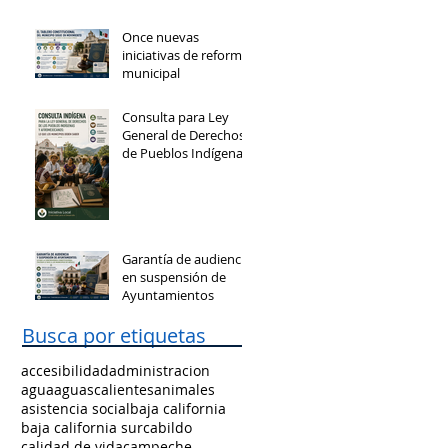
Once nuevas
iniciativas de reforma
municipal
Consulta para Ley
General de Derechos
de Pueblos Indígenas
y Afromexicanos
Garantía de audiencia
en suspensión de
Ayuntamientos
Busca por etiquetas
accesibilidad
administracion
agua
aguascalientes
animales
asistencia social
baja california
baja california sur
cabildo
calidad de vida
campeche