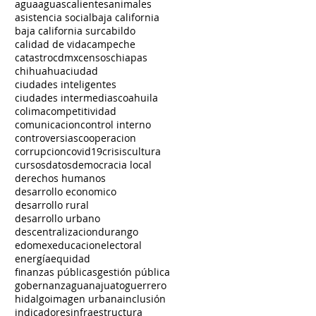
agua
aguascalientes
animales
asistencia social
baja california
baja california sur
cabildo
calidad de vida
campeche
catastro
cdmx
censos
chiapas
chihuahua
ciudad
ciudades inteligentes
ciudades intermedias
coahuila
colima
competitividad
comunicacion
control interno
controversias
cooperacion
corrupcion
covid19
crisis
cultura
cursos
datos
democracia local
derechos humanos
desarrollo economico
desarrollo rural
desarrollo urbano
descentralizacion
durango
edomex
educacion
electoral
energía
equidad
finanzas públicas
gestión pública
gobernanza
guanajuato
guerrero
hidalgo
imagen urbana
inclusión
indicadores
infraestructura