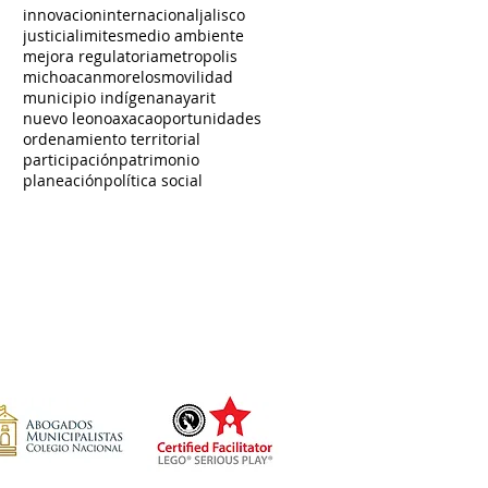
innovacion
internacional
jalisco
justicia
limites
medio ambiente
mejora regulatoria
metropolis
michoacan
morelos
movilidad
municipio indígena
nayarit
nuevo leon
oaxaca
oportunidades
ordenamiento territorial
participación
patrimonio
planeación
política social