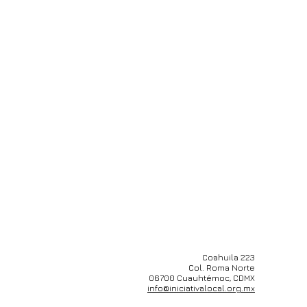
Coahuila 223
Col. Roma Norte
06700 Cuauhtémoc, CDMX
info@iniciativalocal.org.mx