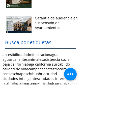
Garantía de audiencia en
suspensión de
Ayuntamientos
Busca por etiquetas
accesibilidad
administracion
agua
aguascalientes
animales
asistencia social
baja california
baja california sur
cabildo
calidad de vida
campeche
catastro
cdmx
censos
chiapas
chihuahua
ciudad
ciudades inteligentes
ciudades intermedias
coahuila
colima
competitividad
comunicacion
control interno
controversias
cooperacion
corrupcion
covid19
crisis
cultura
cursos
datos
democracia local
derechos humanos
desarrollo economico
desarrollo rural
desarrollo urbano
descentralizacion
durango
edomex
educacion
electoral
energía
equidad