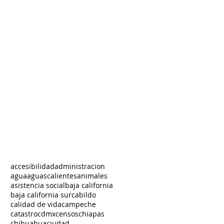
accesibilidad
administracion
agua
aguascalientes
animales
asistencia social
baja california
baja california sur
cabildo
calidad de vida
campeche
catastro
cdmx
censos
chiapas
chihuahua
ciudad