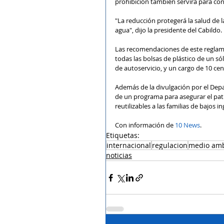
prohibición también servirá para cons
"La reducción protegerá la salud de l
agua", dijo la presidente del Cabildo.
Las recomendaciones de este reglamen
todas las bolsas de plástico de un s
de autoservicio, y un cargo de 10 ce
Además de la divulgación por el Depa
de un programa para asegurar el patr
reutilizables a las familias de bajos i
Con información de 
10 News
.
Etiquetas:
internacional
regulacion
medio amb
noticias