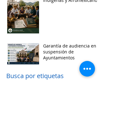
Indígenas y Afromexicanos
Garantía de audiencia en
suspensión de
Ayuntamientos
Busca por etiquetas
accesibilidad
administracion
agua
aguascalientes
animales
asistencia social
baja california
baja california sur
cabildo
calidad de vida
campeche
catastro
cdmx
censos
chiapas
chihuahua
ciudad
ciudades inteligentes
ciudades intermedias
coahuila
colima
competitividad
comunicacion
control interno
controversias
cooperacion
corrupcion
covid19
crisis
cultura
cursos
datos