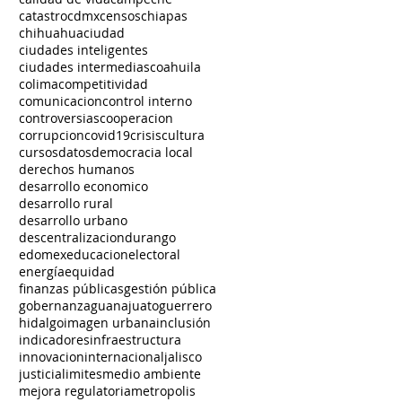
catastro
cdmx
censos
chiapas
chihuahua
ciudad
ciudades inteligentes
ciudades intermedias
coahuila
colima
competitividad
comunicacion
control interno
controversias
cooperacion
corrupcion
covid19
crisis
cultura
cursos
datos
democracia local
derechos humanos
desarrollo economico
desarrollo rural
desarrollo urbano
descentralizacion
durango
edomex
educacion
electoral
energía
equidad
finanzas públicas
gestión pública
gobernanza
guanajuato
guerrero
hidalgo
imagen urbana
inclusión
indicadores
infraestructura
innovacion
internacional
jalisco
justicia
limites
medio ambiente
mejora regulatoria
metropolis