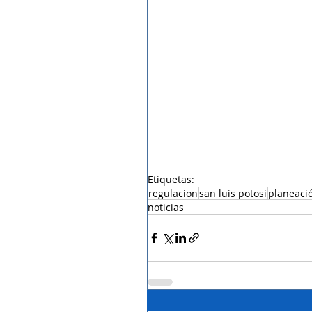
Etiquetas:
regulacion
san luis potosi
planeaci
noticias