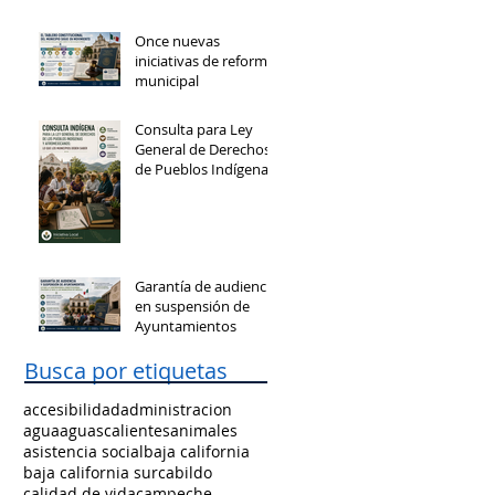
Once nuevas
iniciativas de reforma
municipal
Consulta para Ley
General de Derechos
de Pueblos Indígenas
y Afromexicanos
Garantía de audiencia
en suspensión de
Ayuntamientos
Busca por etiquetas
accesibilidad
administracion
agua
aguascalientes
animales
asistencia social
baja california
baja california sur
cabildo
calidad de vida
campeche