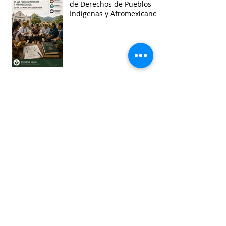
de Derechos de Pueblos
Indígenas y Afromexicanos
Garantía de audiencia en
suspensión de
Ayuntamientos
Busca por etiquetas
accesibilidad
administracion
agua
aguascalientes
animales
asistencia social
baja california
baja california sur
cabildo
calidad de vida
campeche
catastro
cdmx
censos
chiapas
chihuahua
ciudad
ciudades inteligentes
ciudades intermedias
coahuila
colima
competitividad
comunicacion