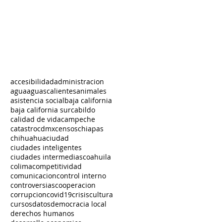
accesibilidad
administracion
agua
aguascalientes
animales
asistencia social
baja california
baja california sur
cabildo
calidad de vida
campeche
catastro
cdmx
censos
chiapas
chihuahua
ciudad
ciudades inteligentes
ciudades intermedias
coahuila
colima
competitividad
comunicacion
control interno
controversias
cooperacion
corrupcion
covid19
crisis
cultura
cursos
datos
democracia local
derechos humanos