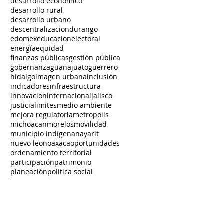
desarrollo economico
desarrollo rural
desarrollo urbano
descentralizacion
durango
edomex
educacion
electoral
energía
equidad
finanzas públicas
gestión pública
gobernanza
guanajuato
guerrero
hidalgo
imagen urbana
inclusión
indicadores
infraestructura
innovacion
internacional
jalisco
justicia
limites
medio ambiente
mejora regulatoria
metropolis
michoacan
morelos
movilidad
municipio indígena
nayarit
nuevo leon
oaxaca
oportunidades
ordenamiento territorial
participación
patrimonio
planeación
política social