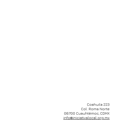
Coahuila 223
Col. Roma Norte
06700 Cuauhtémoc, CDMX
info@iniciativalocal.org.mx