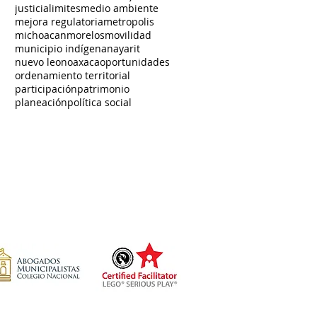
justicia
limites
medio ambiente
mejora regulatoria
metropolis
michoacan
morelos
movilidad
municipio indígena
nayarit
nuevo leon
oaxaca
oportunidades
ordenamiento territorial
participación
patrimonio
planeación
política social