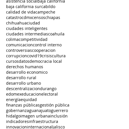
asistencia social
baja california
baja california sur
cabildo
calidad de vida
campeche
catastro
cdmx
censos
chiapas
chihuahua
ciudad
ciudades inteligentes
ciudades intermedias
coahuila
colima
competitividad
comunicacion
control interno
controversias
cooperacion
corrupcion
covid19
crisis
cultura
cursos
datos
democracia local
derechos humanos
desarrollo economico
desarrollo rural
desarrollo urbano
descentralizacion
durango
edomex
educacion
electoral
energía
equidad
finanzas públicas
gestión pública
gobernanza
guanajuato
guerrero
hidalgo
imagen urbana
inclusión
indicadores
infraestructura
innovacion
internacional
jalisco