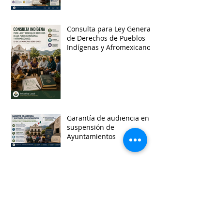
Consulta para Ley General
de Derechos de Pueblos
Indígenas y Afromexicanos
Garantía de audiencia en
suspensión de
Ayuntamientos
Busca por etiquetas
accesibilidad
administracion
agua
aguascalientes
animales
asistencia social
baja california
baja california sur
cabildo
calidad de vida
campeche
catastro
cdmx