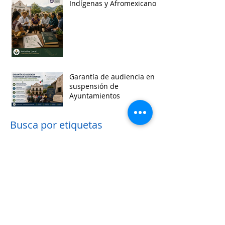
Indígenas y Afromexicanos
Garantía de audiencia en
suspensión de
Ayuntamientos
Busca por etiquetas
accesibilidad
administracion
agua
aguascalientes
animales
asistencia social
baja california
baja california sur
cabildo
calidad de vida
campeche
catastro
cdmx
censos
chiapas
chihuahua
ciudad
ciudades inteligentes
ciudades intermedias
coahuila
colima
competitividad
comunicacion
control interno
controversias
cooperacion