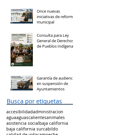
Once nuevas
iniciativas de reforma
municipal
Consulta para Ley
General de Derechos
de Pueblos Indígenas
y Afromexicanos
Garantía de audiencia
en suspensión de
Ayuntamientos
Busca por etiquetas
accesibilidad
administracion
agua
aguascalientes
animales
asistencia social
baja california
baja california sur
cabildo
calidad de vida
campeche