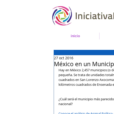
inicio
27 oct 2016
México en un Municipio
Hay en México 2,457 municipios (o de
pequeña. Se trata de unidades total
cuadrados en San Lorenzo Axocomanit
kilómetros cuadrados de Ensenada en 
¿Cuál será el municipio más parecido
nacional?
Conoce el análisis de Animal Político 