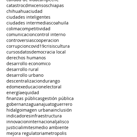
catastro
cdmx
censos
chiapas
chihuahua
ciudad
ciudades inteligentes
ciudades intermedias
coahuila
colima
competitividad
comunicacion
control interno
controversias
cooperacion
corrupcion
covid19
crisis
cultura
cursos
datos
democracia local
derechos humanos
desarrollo economico
desarrollo rural
desarrollo urbano
descentralizacion
durango
edomex
educacion
electoral
energía
equidad
finanzas públicas
gestión pública
gobernanza
guanajuato
guerrero
hidalgo
imagen urbana
inclusión
indicadores
infraestructura
innovacion
internacional
jalisco
justicia
limites
medio ambiente
mejora regulatoria
metropolis