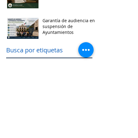
Garantía de audiencia en
suspensión de
Ayuntamientos
Busca por etiquetas
accesibilidad
administracion
agua
aguascalientes
animales
asistencia social
baja california
baja california sur
cabildo
calidad de vida
campeche
catastro
cdmx
censos
chiapas
chihuahua
ciudad
ciudades inteligentes
ciudades intermedias
coahuila
colima
competitividad
comunicacion
control interno
controversias
cooperacion
corrupcion
covid19
crisis
cultura
cursos
datos
democracia local
derechos humanos
desarrollo economico
desarrollo rural
desarrollo urbano
descentralizacion
durango
edomex
educacion
electoral
energía
equidad