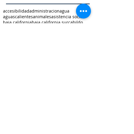
accesibilidad
administracion
agua
aguascalientes
animales
asistencia social
baja california
baja california sur
cabildo
calidad de vida
campeche
catastro
cdmx
censos
chiapas
chihuahua
ciudad
ciudades inteligentes
ciudades intermedias
coahuila
colima
competitividad
comunicacion
control interno
controversias
cooperacion
corrupcion
covid19
crisis
cultura
cursos
datos
democracia local
derechos humanos
desarrollo economico
desarrollo rural
desarrollo urbano
descentralizacion
durango
edomex
educacion
electoral
energía
equidad
finanzas públicas
gestión pública
gobernanza
guanajuato
guerrero
hidalgo
imagen urbana
inclusión
indicadores
infraestructura
innovacion
internacional
jalisco
justicia
limites
medio ambiente
mejora regulatoria
metropolis
michoacan
morelos
movilidad
municipio indígena
nayarit
nuevo leon
oaxaca
oportunidades
ordenamiento territorial
participación
patrimonio
planeación