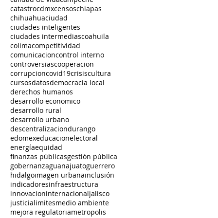
catastro
cdmx
censos
chiapas
chihuahua
ciudad
ciudades inteligentes
ciudades intermedias
coahuila
colima
competitividad
comunicacion
control interno
controversias
cooperacion
corrupcion
covid19
crisis
cultura
cursos
datos
democracia local
derechos humanos
desarrollo economico
desarrollo rural
desarrollo urbano
descentralizacion
durango
edomex
educacion
electoral
energía
equidad
finanzas públicas
gestión pública
gobernanza
guanajuato
guerrero
hidalgo
imagen urbana
inclusión
indicadores
infraestructura
innovacion
internacional
jalisco
justicia
limites
medio ambiente
mejora regulatoria
metropolis