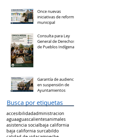
Once nuevas
iniciativas de reforma
municipal
Consulta para Ley
General de Derechos
de Pueblos Indígenas
y Afromexicanos
Garantía de audiencia
en suspensión de
Ayuntamientos
Busca por etiquetas
accesibilidad
administracion
agua
aguascalientes
animales
asistencia social
baja california
baja california sur
cabildo
calidad de vida
campeche