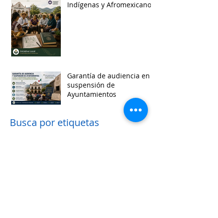
Indígenas y Afromexicanos
Garantía de audiencia en
suspensión de
Ayuntamientos
Busca por etiquetas
accesibilidad
administracion
agua
aguascalientes
animales
asistencia social
baja california
baja california sur
cabildo
calidad de vida
campeche
catastro
cdmx
censos
chiapas
chihuahua
ciudad
ciudades inteligentes
ciudades intermedias
coahuila
colima
competitividad
comunicacion
control interno
controversias
cooperacion