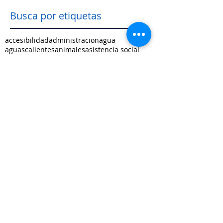
Busca por etiquetas
accesibilidad
administracion
agua
aguascalientes
animales
asistencia social
baja california
baja california sur
cabildo
calidad de vida
campeche
catastro
cdmx
censos
chiapas
chihuahua
ciudad
ciudades inteligentes
ciudades intermedias
coahuila
colima
competitividad
comunicacion
control interno
controversias
cooperacion
corrupcion
covid19
crisis
cultura
cursos
datos
democracia local
derechos humanos
desarrollo economico
desarrollo rural
desarrollo urbano
descentralizacion
durango
edomex
educacion
electoral
energía
equidad
finanzas públicas
gestión pública
gobernanza
guanajuato
guerrero
hidalgo
imagen urbana
inclusión
indicadores
infraestructura
innovacion
internacional
jalisco
justicia
limites
medio ambiente
mejora regulatoria
metropolis
michoacan
morelos
movilidad
municipio indígena
nayarit
nuevo leon
oaxaca