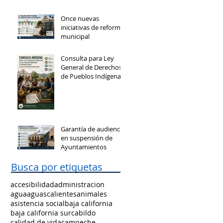
Once nuevas
iniciativas de reforma
municipal
Consulta para Ley
General de Derechos
de Pueblos Indígenas
y Afromexicanos
Garantía de audiencia
en suspensión de
Ayuntamientos
Busca por etiquetas
accesibilidad
administracion
agua
aguascalientes
animales
asistencia social
baja california
baja california sur
cabildo
calidad de vida
campeche