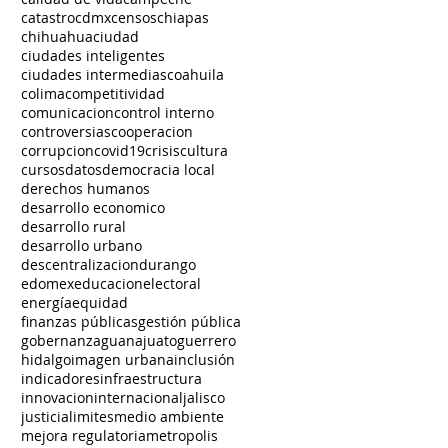
catastro
cdmx
censos
chiapas
chihuahua
ciudad
ciudades inteligentes
ciudades intermedias
coahuila
colima
competitividad
comunicacion
control interno
controversias
cooperacion
corrupcion
covid19
crisis
cultura
cursos
datos
democracia local
derechos humanos
desarrollo economico
desarrollo rural
desarrollo urbano
descentralizacion
durango
edomex
educacion
electoral
energía
equidad
finanzas públicas
gestión pública
gobernanza
guanajuato
guerrero
hidalgo
imagen urbana
inclusión
indicadores
infraestructura
innovacion
internacional
jalisco
justicia
limites
medio ambiente
mejora regulatoria
metropolis