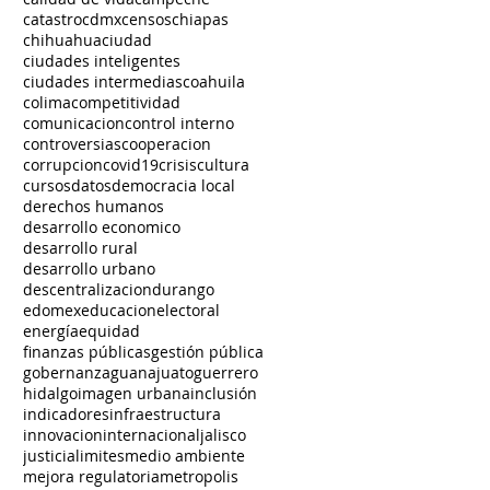
catastro
cdmx
censos
chiapas
chihuahua
ciudad
ciudades inteligentes
ciudades intermedias
coahuila
colima
competitividad
comunicacion
control interno
controversias
cooperacion
corrupcion
covid19
crisis
cultura
cursos
datos
democracia local
derechos humanos
desarrollo economico
desarrollo rural
desarrollo urbano
descentralizacion
durango
edomex
educacion
electoral
energía
equidad
finanzas públicas
gestión pública
gobernanza
guanajuato
guerrero
hidalgo
imagen urbana
inclusión
indicadores
infraestructura
innovacion
internacional
jalisco
justicia
limites
medio ambiente
mejora regulatoria
metropolis