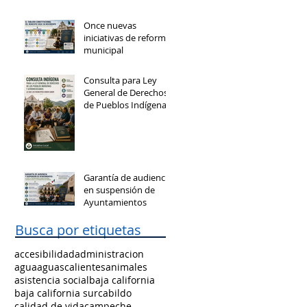
Once nuevas
iniciativas de reforma
municipal
Consulta para Ley
General de Derechos
de Pueblos Indígenas
y Afromexicanos
Garantía de audiencia
en suspensión de
Ayuntamientos
Busca por etiquetas
accesibilidad
administracion
agua
aguascalientes
animales
asistencia social
baja california
baja california sur
cabildo
calidad de vida
campeche