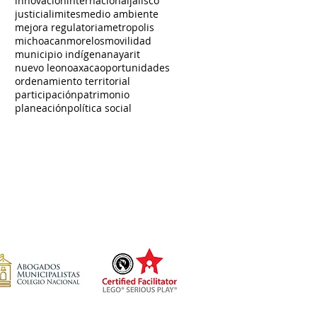
innovacion
internacional
jalisco
justicia
limites
medio ambiente
mejora regulatoria
metropolis
michoacan
morelos
movilidad
municipio indígena
nayarit
nuevo leon
oaxaca
oportunidades
ordenamiento territorial
participación
patrimonio
planeación
política social