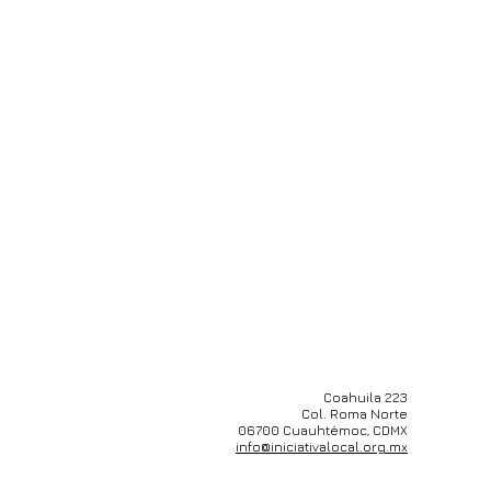
Coahuila 223
Col. Roma Norte
06700 Cuauhtémoc, CDMX
info@iniciativalocal.org.mx