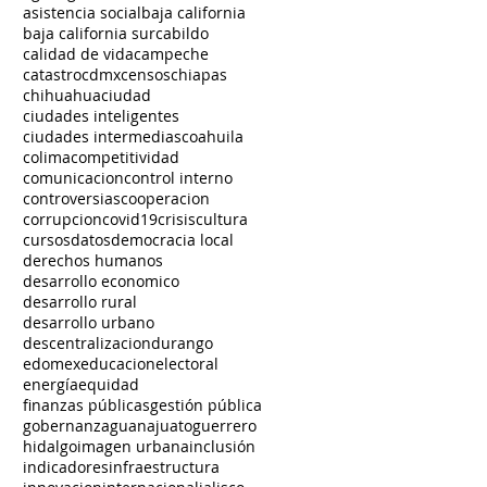
asistencia social
baja california
baja california sur
cabildo
calidad de vida
campeche
catastro
cdmx
censos
chiapas
chihuahua
ciudad
ciudades inteligentes
ciudades intermedias
coahuila
colima
competitividad
comunicacion
control interno
controversias
cooperacion
corrupcion
covid19
crisis
cultura
cursos
datos
democracia local
derechos humanos
desarrollo economico
desarrollo rural
desarrollo urbano
descentralizacion
durango
edomex
educacion
electoral
energía
equidad
finanzas públicas
gestión pública
gobernanza
guanajuato
guerrero
hidalgo
imagen urbana
inclusión
indicadores
infraestructura