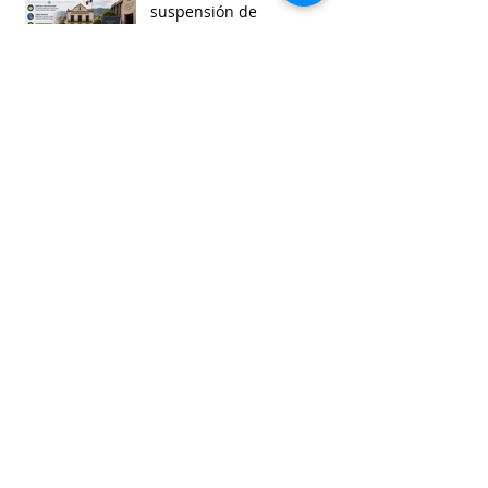
suspensión de
Ayuntamientos
Busca por etiquetas
accesibilidad
administracion
agua
aguascalientes
animales
asistencia social
baja california
baja california sur
cabildo
calidad de vida
campeche
catastro
cdmx
censos
chiapas
chihuahua
ciudad
ciudades inteligentes
ciudades intermedias
coahuila
colima
competitividad
comunicacion
control interno
controversias
cooperacion
corrupcion
covid19
crisis
cultura
cursos
datos
democracia local
derechos humanos
desarrollo economico
desarrollo rural
desarrollo urbano
descentralizacion
durango
edomex
educacion
electoral
energía
equidad
finanzas públicas
gestión pública
gobernanza
guanajuato
guerrero
hidalgo
imagen urbana
inclusión
indicadores
infraestructura
innovacion
internacional
jalisco
justicia
limites