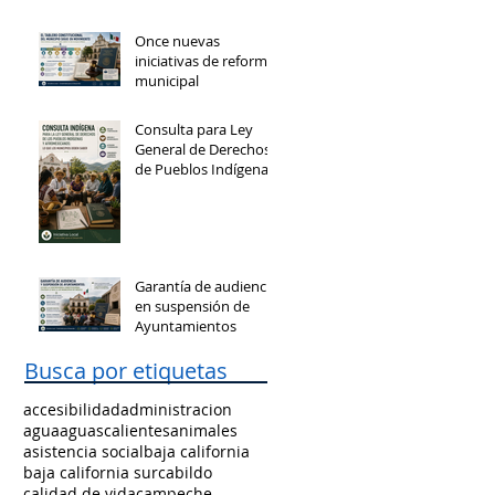
Once nuevas
iniciativas de reforma
municipal
Consulta para Ley
General de Derechos
de Pueblos Indígenas
y Afromexicanos
Garantía de audiencia
en suspensión de
Ayuntamientos
Busca por etiquetas
accesibilidad
administracion
agua
aguascalientes
animales
asistencia social
baja california
baja california sur
cabildo
calidad de vida
campeche