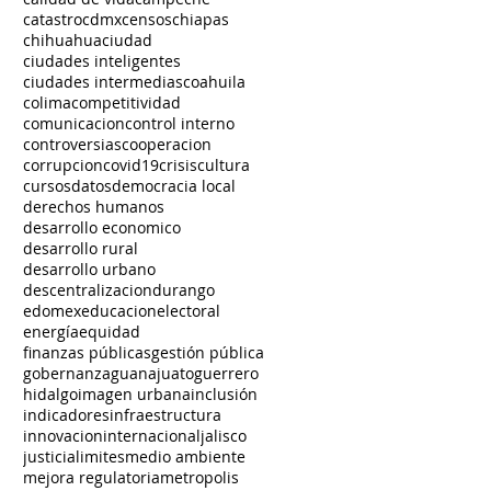
catastro
cdmx
censos
chiapas
chihuahua
ciudad
ciudades inteligentes
ciudades intermedias
coahuila
colima
competitividad
comunicacion
control interno
controversias
cooperacion
corrupcion
covid19
crisis
cultura
cursos
datos
democracia local
derechos humanos
desarrollo economico
desarrollo rural
desarrollo urbano
descentralizacion
durango
edomex
educacion
electoral
energía
equidad
finanzas públicas
gestión pública
gobernanza
guanajuato
guerrero
hidalgo
imagen urbana
inclusión
indicadores
infraestructura
innovacion
internacional
jalisco
justicia
limites
medio ambiente
mejora regulatoria
metropolis