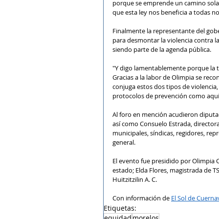
porque se emprende un camino sola
que esta ley nos beneficia a todas n
Finalmente la representante del gob
para desmontar la violencia contra la
siendo parte de la agenda pública.
"Y digo lamentablemente porque la t
Gracias a la labor de Olimpia se reco
conjuga estos dos tipos de violencia, 
protocolos de prevención como aquí s
Al foro en mención acudieron diputado
así como Consuelo Estrada, directora 
municipales, síndicas, regidores, rep
general.
El evento fue presidido por Olimpia 
estado; Elda Flores, magistrada de T
Huitzitzilin A. C.
Con información de 
El Sol de Cuerna
Etiquetas:
equidad
morelos