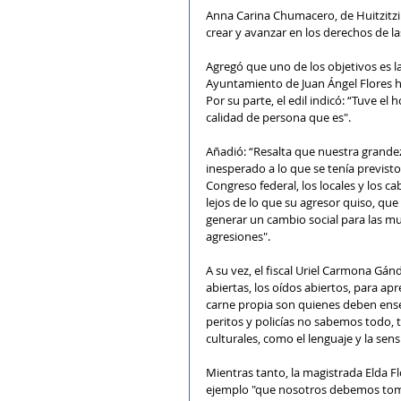
Anna Carina Chumacero, de Huitzitzili
crear y avanzar en los derechos de la
Agregó que uno de los objetivos es la
Ayuntamiento de Juan Ángel Flores ha
Por su parte, el edil indicó: “Tuve e
calidad de persona que es".
Añadió: “Resalta que nuestra grandez
inesperado a lo que se tenía previst
Congreso federal, los locales y los 
lejos de lo que su agresor quiso, qu
generar un cambio social para las mu
agresiones".
A su vez, el fiscal Uriel Carmona Gánd
abiertas, los oídos abiertos, para ap
carne propia son quienes deben ens
peritos y policías no sabemos todo,
culturales, como el lenguaje y la sens
Mientras tanto, la magistrada Elda F
ejemplo "que nosotros debemos tomar