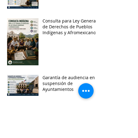
Consulta para Ley General
de Derechos de Pueblos
Indígenas y Afromexicanos
Garantía de audiencia en
suspensión de
Ayuntamientos
Busca por etiquetas
accesibilidad
administracion
agua
aguascalientes
animales
asistencia social
baja california
baja california sur
cabildo