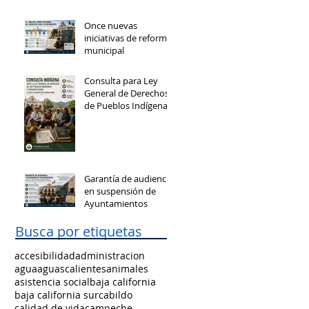
Once nuevas
iniciativas de reforma
municipal
Consulta para Ley
General de Derechos
de Pueblos Indígenas
y Afromexicanos
Garantía de audiencia
en suspensión de
Ayuntamientos
Busca por etiquetas
accesibilidad
administracion
agua
aguascalientes
animales
asistencia social
baja california
baja california sur
cabildo
calidad de vida
campeche