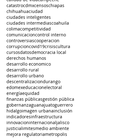
catastro
cdmx
censos
chiapas
chihuahua
ciudad
ciudades inteligentes
ciudades intermedias
coahuila
colima
competitividad
comunicacion
control interno
controversias
cooperacion
corrupcion
covid19
crisis
cultura
cursos
datos
democracia local
derechos humanos
desarrollo economico
desarrollo rural
desarrollo urbano
descentralizacion
durango
edomex
educacion
electoral
energía
equidad
finanzas públicas
gestión pública
gobernanza
guanajuato
guerrero
hidalgo
imagen urbana
inclusión
indicadores
infraestructura
innovacion
internacional
jalisco
justicia
limites
medio ambiente
mejora regulatoria
metropolis