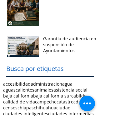
Garantía de audiencia en
suspensión de
Ayuntamientos
Busca por etiquetas
accesibilidad
administracion
agua
aguascalientes
animales
asistencia social
baja california
baja california sur
cabildo
calidad de vida
campeche
catastro
cdmx
censos
chiapas
chihuahua
ciudad
ciudades inteligentes
ciudades intermedias
coahuila
colima
competitividad
comunicacion
control interno
controversias
cooperacion
corrupcion
covid19
crisis
cultura
cursos
datos
democracia local
derechos humanos