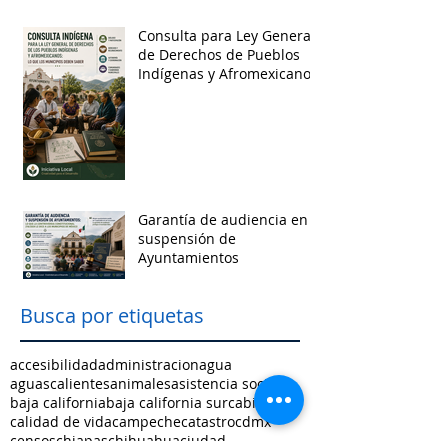
Consulta para Ley General
de Derechos de Pueblos
Indígenas y Afromexicanos
Garantía de audiencia en
suspensión de
Ayuntamientos
Busca por etiquetas
accesibilidad
administracion
agua
aguascalientes
animales
asistencia social
baja california
baja california sur
cabildo
calidad de vida
campeche
catastro
cdmx
censos
chiapas
chihuahua
ciudad