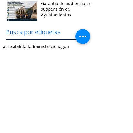
Garantía de audiencia en
suspensión de
Ayuntamientos
Busca por etiquetas
accesibilidad
administracion
agua
aguascalientes
animales
asistencia social
baja california
baja california sur
cabildo
calidad de vida
campeche
catastro
cdmx
censos
chiapas
chihuahua
ciudad
ciudades inteligentes
ciudades intermedias
coahuila
colima
competitividad
comunicacion
control interno
controversias
cooperacion
corrupcion
covid19
crisis
cultura
cursos
datos
democracia local
derechos humanos
desarrollo economico
desarrollo rural
desarrollo urbano
descentralizacion
durango
edomex
educacion
electoral
energía
equidad
finanzas públicas
gestión pública
gobernanza
guanajuato
guerrero
hidalgo
imagen urbana
inclusión
indicadores
infraestructura