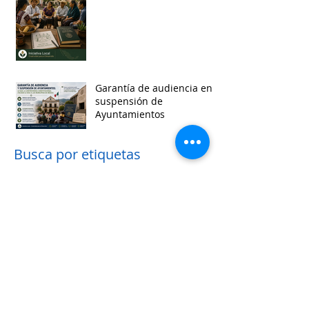
Garantía de audiencia en
suspensión de
Ayuntamientos
Busca por etiquetas
accesibilidad
administracion
agua
aguascalientes
animales
asistencia social
baja california
baja california sur
cabildo
calidad de vida
campeche
catastro
cdmx
censos
chiapas
chihuahua
ciudad
ciudades inteligentes
ciudades intermedias
coahuila
colima
competitividad
comunicacion
control interno
controversias
cooperacion
corrupcion
covid19
crisis
cultura
cursos
datos
democracia local
derechos humanos