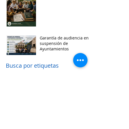
Garantía de audiencia en
suspensión de
Ayuntamientos
Busca por etiquetas
accesibilidad
administracion
agua
aguascalientes
animales
asistencia social
baja california
baja california sur
cabildo
calidad de vida
campeche
catastro
cdmx
censos
chiapas
chihuahua
ciudad
ciudades inteligentes
ciudades intermedias
coahuila
colima
competitividad
comunicacion
control interno
controversias
cooperacion
corrupcion
covid19
crisis
cultura
cursos
datos
democracia local
derechos humanos