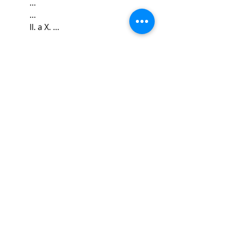
…
…
II. a X. …
El texto completo de la iniciativa 
puede descargarse aquí:
220428 Iniciativa AMLO
.pdf
Descargar PDF • 417KB
Etiquetas:
regulacion
gobernanza
electoral
analisis