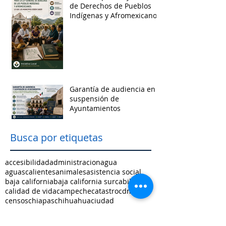
de Derechos de Pueblos
Indígenas y Afromexicanos
Garantía de audiencia en
suspensión de
Ayuntamientos
Busca por etiquetas
accesibilidad
administracion
agua
aguascalientes
animales
asistencia social
baja california
baja california sur
cabildo
calidad de vida
campeche
catastro
cdmx
censos
chiapas
chihuahua
ciudad
ciudades inteligentes
ciudades intermedias
coahuila
colima
competitividad
comunicacion