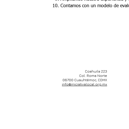
Contamos con un modelo de evalua
Coahuila 223
Col. Roma Norte
06700 Cuauhtémoc, CDMX
info@iniciativalocal.org.mx