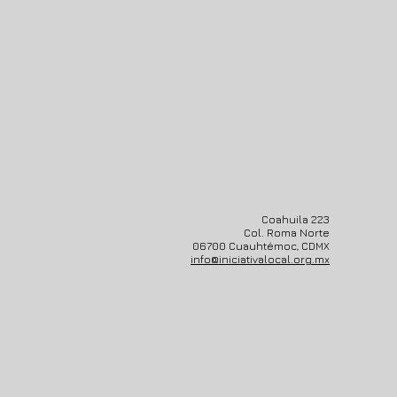
Coahuila 223
Col. Roma Norte
06700 Cuauhtémoc, CDMX
info@iniciativalocal.org.mx