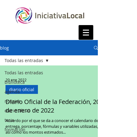
blog
Todas las entradas
Todas las entradas
20 ene 2022
biblioteca
diario oficial
agenda
Diario Oficial de la Federación, 20
noticias
de enero de 2022
diario oficial
tesis
Acuerdo por el que se da a conocer el calendario de
entrega, porcentaje, fórmulas y variables utilizadas,
formacion
así como los montos estimados...