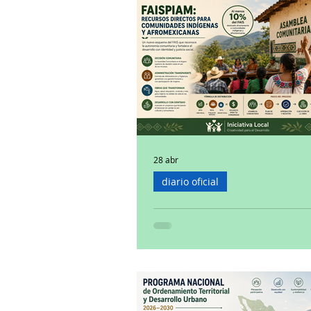
El 29 de junio de 2026, el Diario Oficial 
Federación publicó la Convocatoria y e
Protocolo del proceso de consulta previ
informada sobre la Propuesta de Inici
General de Derechos de los Pueblos I
Afromexicanos. La consulta la organiz
manera conjunta la Consejería Jurídica
Ejecutivo Federal, la Secretaría de Go
el Instituto Nacional de los Pueblos I
(INPI), con el acompañamiento del Co
Nacional de Pueblos
28 abr
diario oficial
FAIS directo para comu
indígenas y afromexican
El pasado 27 de abril de 2026, la Secret
Bienestar publicó en el Diario Oficial de
Federación el Acuerdo por el que se e
Lineamientos del componente Indíge
Afromexicano del Fondo de Aportacion