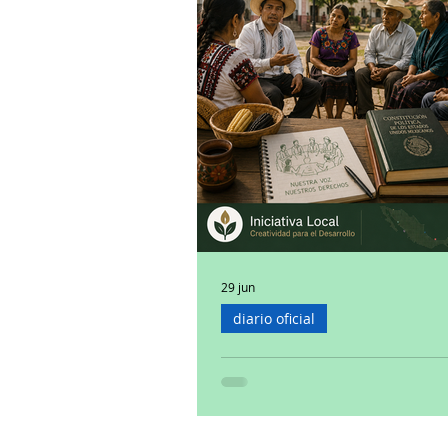
29 jun
diario oficial
Consulta para Ley Gener
Derechos de Pueblos In
y Afromexicanos