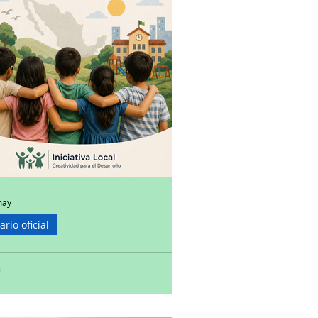
may
ario oficial
ograma Nacional de
otección de Niñas, Niños y
olescentes