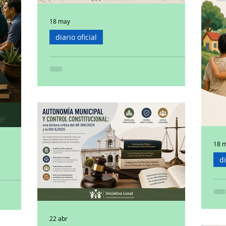
18 may
diario oficial
Programas de Seguridad
Pública 2026-2030:
implicaciones para los
Municipios
El pasado 18 de mayo de 2026, el Diario Oficial de
la Federación publicó dos instrumentos
programáticos que configuran la política federal
de seguridad para el sexenio: el Programa
Nacional de Seguridad Pública 2026-2030 y el
18 
Programa Nacional para la Prevención Social de
di
la Violencia y la Delincuencia 2026-2030. Ambos
documentos establecen la estrategia del
Pr
al de
gobierno federal para enfrentar los fenómenos
de violencia, delincuencia organizada, extorsión,
Pr
dígenas
trata de personas y del
Ad
22 abr