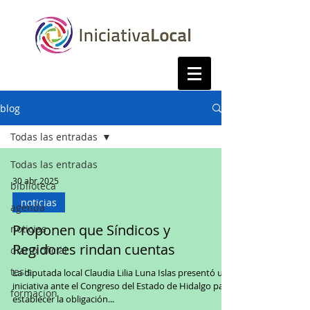
blog
Todas las entradas
Todas las entradas
30 abr 2025
biblioteca
noticias
agenda
Proponen que Síndicos y
noticias
Regidores rindan cuentas
diario oficial
tesis
La diputada local Claudia Lilia Luna Islas presentó una
iniciativa ante el Congreso del Estado de Hidalgo para
formacion
establecer la obligación...