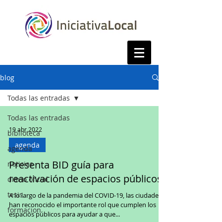
blog
Todas las entradas
Todas las entradas
19 abr 2022
biblioteca
agenda
agenda
Presenta BID guía para
noticias
reactivación de espacios públicos
diario oficial
tesis
A lo largo de la pandemia del COVID-19, las ciudades
han reconocido el importante rol que cumplen los
formacion
espacios públicos para ayudar a que...