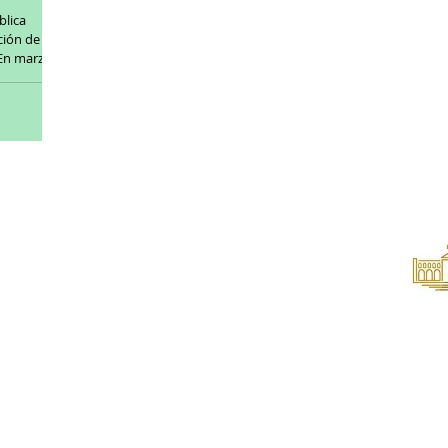
blica
ión de la
En marzo...