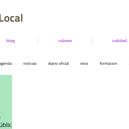
blog
valores
calidad
agenda
noticias
diario oficial
tesis
formacion
s
a
ública