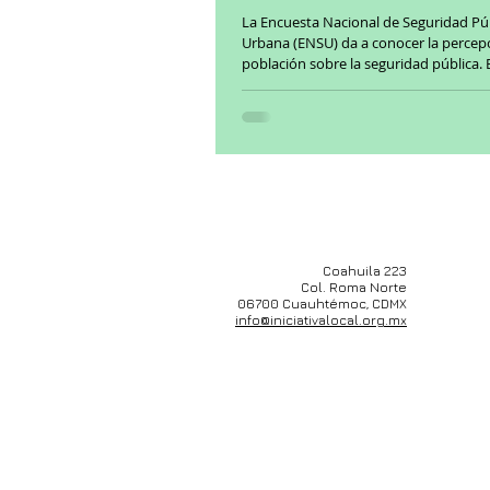
Urbana
La Encuesta Nacional de Seguridad Pú
Urbana (ENSU) da a conocer la percepc
población sobre la seguridad pública. 
Coahuila 223
Col. Roma Norte
06700 Cuauhtémoc, CDMX
info@iniciativalocal.org.mx