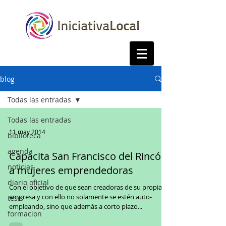
blog
Todas las entradas
Todas las entradas
11 may 2014
biblioteca
agenda
Capacita San Francisco del Rincón
noticias
a mujeres emprendedoras
diario oficial
Con el objetivo de que sean creadoras de su propia
empresa y con ello no solamente se estén auto-
tesis
empleando, sino que además a corto plazo...
formacion