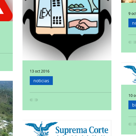
9 oc
no
In
co
racruz
Una 
Cort
recl
13 oct 2016
cruz
 Libre para
noticias
es con...
Demanda Puerto Vallarta ante
10 o
la Corte por organismo
b
operador de agua
In
La Suprema Corte de Justicia de la Nación (SCJN)
de
dio entrada la demanda de controversia
constitucional 98/2016, que promovió el...
Ag