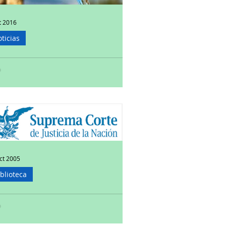
t 2016
ticias
terpondrá San Pedro Cholula
ntroversia constitucional
controversia constitucional ante la Suprema
e de Justicia de la Nación (SCJN), para
amar la administración y el control del...
ct 2005
iblioteca
válidas algunas disposiciones
 Ley Municipal de
uascalientes: SCJN