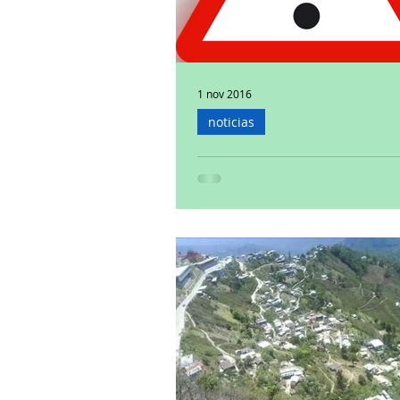
1 nov 2016
noticias
Violenta Congreso de Ve
autonomía municipal
La LXIII Legislatura del Estado de Vera
reformó la Ley Orgánica del Municipio
establecer que los caseríos (comunidad